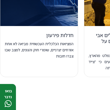
ים אבי
חדלות פירעון
 על
המציאות הכלכלית העכשווית מביאה לא אחת
אזרחים יצרניים, שומרי חוק והגונים, למצב שבו
שנמלט מהארץ,
צברו חובות
ים כי "צייד
תה
בואו
נדבר