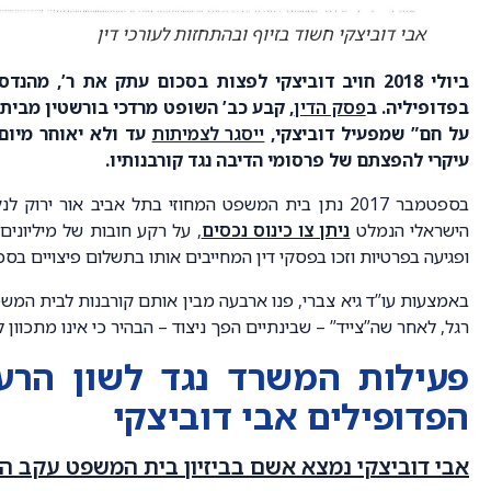
אבי דוביצקי חשוד בזיוף ובהתחזות לעורכי דין
ביולי 2018 חויב דוביצקי לפצות בסכום עתק את ר’,
בפדופיליה. ב
פסק הדין
, קבע כב’ השופט מרדכי בורשטין מבית
על חם” שמפעיל דוביצקי,
ייסגר לצמיתות
עיקרי להפצתם של פרסומי הדיבה נגד קורבנותיו.
בספטמבר 2017 נתן בית המשפט המחוזי בתל אביב אור ירו
הישראלי הנמלט
ניתן צו כינוס נכסים
, על רקע חובות של מיליונים 
ופגיעה בפרטיות וזכו בפסקי דין המחייבים אותו בתשלום פיצויים בסכ
באמצעות עו”ד גיא צברי, פנו ארבעה מבין אותם קורבנות לבית המשפ
רגל, לאחר שה”צייד” – שבינתיים הפך ניצוד – הבהיר כי אינו מתכוון ל
פעילות המשרד נגד לשון הרע 
הפדופילים אבי דוביצקי
אבי דוביצקי נמצא אשם בביזיון בית המשפט עקב הפ