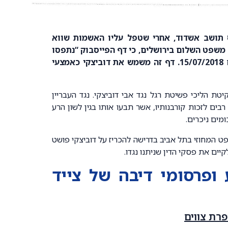
 מהנדס תושב אשדוד, אחרי שטפל עליו האשמות שווא
 משפט השלום בירושלים, כי דף הפייסבוק “נתפסו
עד ולא יאוחר מיום 15/07/2018. דף זה משמש את דוביצקי כאמצעי
ק לנקיטת הליכי פשיטת רגל נגד אבי דוביצקי. נגד העבריין
רבים לזכות קורבנותיו, אשר תבעו אותו בגין לשון הרע
ומים ניכרים.
ט המחוזי בתל אביב בדרישה להכריז על דוביצקי פושט
קיים את פסקי הדין שניתנו נגדו.
ופרסומי דיבה של צייד
רת צווים