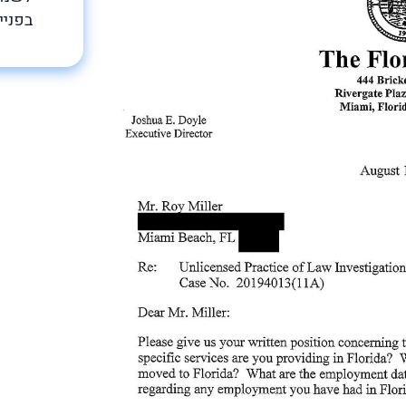
בפניי