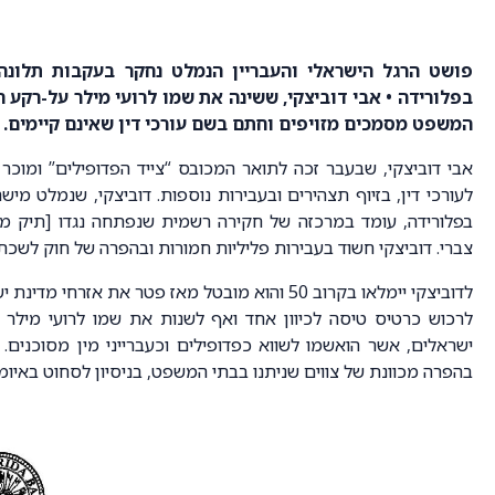
פושט הרגל הישראלי והעבריין הנמלט נחקר בעקבות תלונה 
בפלורידה • אבי דוביצקי, ששינה את שמו לרועי מילר על-רקע 
המשפט מסמכים מזויפים וחתם בשם עורכי דין שאינם קיימים.
אבי דוביצקי, שבעבר זכה לתואר המכובס “צייד הפדופילים” ומוכר 
צברי. דוביצקי חשוד בעבירות פליליות חמורות ובהפרה של חוק לשכת 
לדוביצקי יימלאו בקרוב 50 והוא מובטל מאז פטר את 
ישראלים, אשר הואשמו לשווא כפדופילים וכעברייני מין מסוכנים. 
בהפרה מכוונת של צווים שניתנו בבתי המשפט, בניסיון לסחוט באיומ