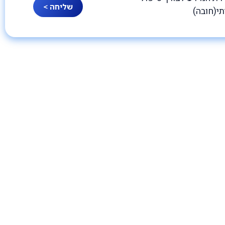
שליחה >
תי(חובה)