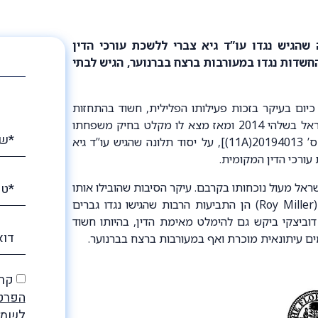
שהגיש נגדו עו”ד גיא צברי ללשכת עורכי הדין
החשדות נגדו במעורבות ברצח בברנוער, הגיש לבתי
כיום בעיקר בזכות פעילותו הפלילית, חשוד בהתחזות
לעורכי דין, בזיוף תצהירים ובעבירות נוספות. דוביצקי, שנמלט מישראל בשלהי 2014 ומאז מצא לו מקלט בחיק משפחתו
בפלורידה, עומד במרכזה של חקירה רשמית שנפתחה נגדו [תיק מס’ 20194013(11A)], על יסוד תלונה שהגיש עו”ד גיא
עורכי הדין המקומית.
אזרחי מדינת ישראל מעול נוכחותו בקרבם. עיקר הסיבות שהובילו אותו
לרכוש כרטיס טיסה לכיוון אחד ואף לשנות את שמו לרועי מילר (Roy Miller) הן התביעות הרבות שהגישו נגדו גברים
דוביצקי ביקש גם להימלט מאימת הדין, בהיותו חשוד
ים עיתונאית מוכרת ואף במעורבות ברצח בברנוער.
קרא
הפרט
לשמיר