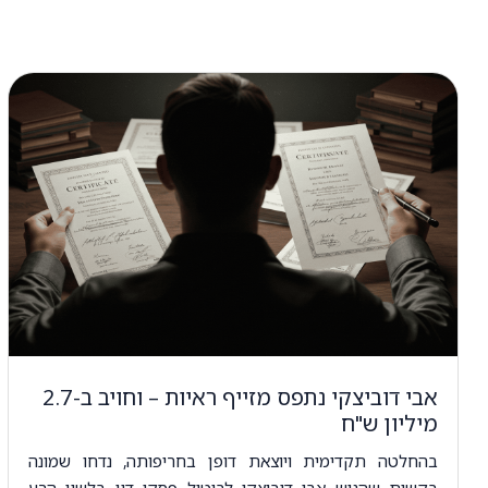
אבי דוביצקי נתפס מזייף ראיות – וחויב ב-2.7
מיליון ש"ח
בהחלטה תקדימית ויוצאת דופן בחריפותה, נדחו שמונה
בקשות שהגיש אבי דוביצקי לביטול פסקי דין בלשון הרע