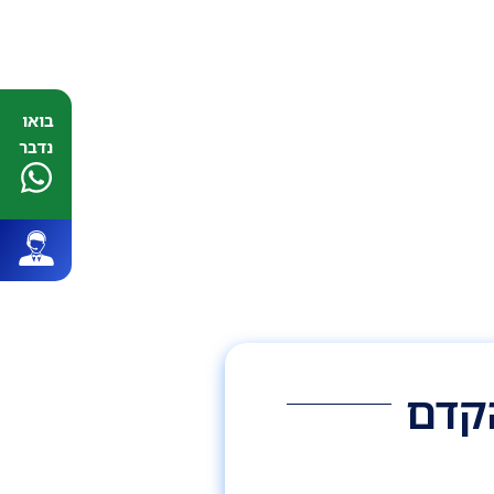
בואו
נדבר
הקדם