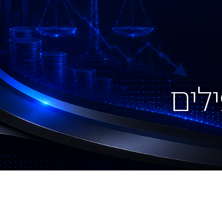
03-
3760511
ילים