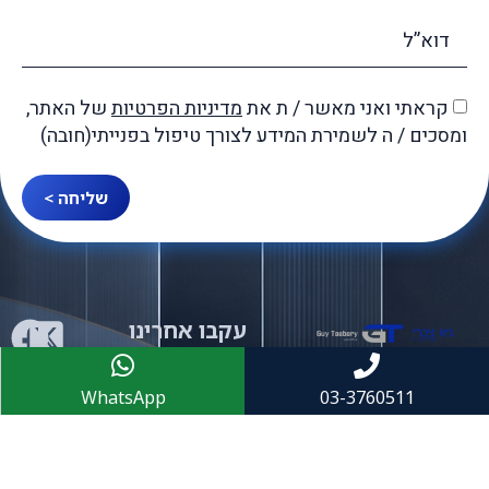
קראתי ואני מאשר / ת את
מדיניות הפרטיות
של האתר,
ומסכים / ה לשמירת המידע לצורך טיפול בפנייתי(חובה)
שליחה >
עקבו אחרינו
WhatsApp
03-3760511
03-3760511
03-7621401
office@tsabary-law.co.il