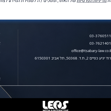
את
מדיניות הפרטיות
של האתר, ומסכים / ה לשמירת המידע לצור
ד
03-376051
א
03-762140
office@tsabary-law.co.i
ת
ח' יגיע כפיים 2, ת.ד. 50368, תל אביב 6150301
מ
פ
צ