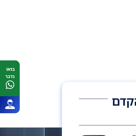
בואו
נדבר
הקדם