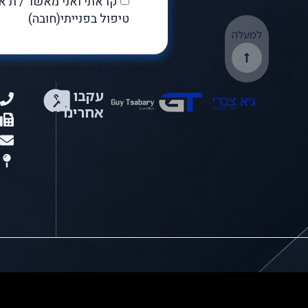
קראתי ואני מאשר / ת 
טיפול בפנייתי(חובה)
למעלה
עקבו
1
אחרינו
1
l
ר