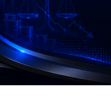
03-
3760511