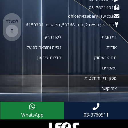
03-7621401
office@tsabary-law.co.il
למעלה
רח' יגיע כפיים 2, ת.ד. 50368, תל אביב 6150301
דף הבית
לשון הרע
אודות
גבייה והוצאה לפועל
תחומי עיסוק
חדלות פירעון
מאמרים
פסקי דין והחלטות
צור קשר
WhatsApp
03-3760511