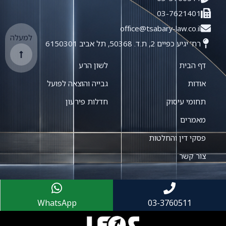
03-7621401
office@tsabary-law.co.il
למעלה
רח' יגיע כפיים 2, ת.ד. 50368, תל אביב 6150301
דף הבית
לשון הרע
אודות
גבייה והוצאה לפועל
תחומי עיסוק
חדלות פירעון
מאמרים
פסקי דין והחלטות
צור קשר
WhatsApp
03-3760511