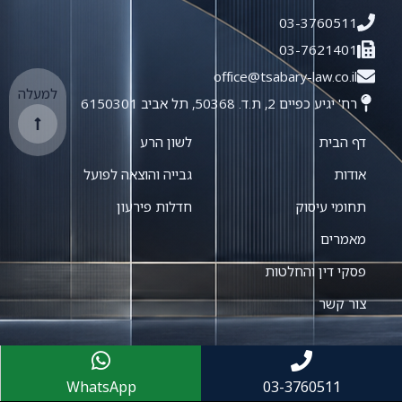
03-3760511
03-7621401
office@tsabary-law.co.il
למעלה
רח' יגיע כפיים 2, ת.ד. 50368, תל אביב 6150301
דף הבית
לשון הרע
אודות
גבייה והוצאה לפועל
תחומי עיסוק
חדלות פירעון
מאמרים
פסקי דין והחלטות
צור קשר
WhatsApp
03-3760511