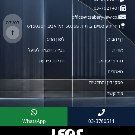
03-7621401
office@tsabary-law.co.il
למעלה
רח' יגיע כפיים 2, ת.ד. 50368, תל אביב 6150301
דף הבית
לשון הרע
אודות
גבייה והוצאה לפועל
תחומי עיסוק
חדלות פירעון
מאמרים
פסקי דין והחלטות
צור קשר
WhatsApp
03-3760511