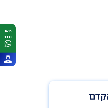
בואו
נדבר
הקדם