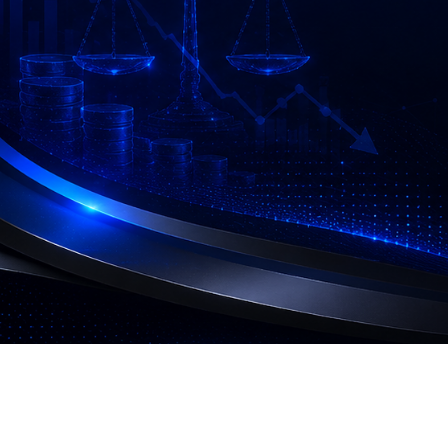
03-
3760511