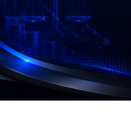
03-
3760511