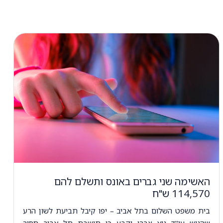
האשימה שני גברים באונס ותשלם להם
114,570 ש"ח
בית משפט השלום בתל אביב – יפו קיבל תביעת לשון הרע
שהגיש עו"ד גיא צברי וקבע כי תושבת תל אביב תסיר