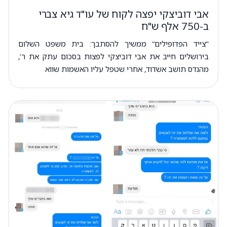
אבי דוביצקי יפצה לקוח של עו"ד גיא צברי
ב-750 אלף ש"ח
"צייד הפדופילים” ממשיך להסתבך: בית משפט השלום
בירושלים חייב את אבי דוביצקי לפצות בסכום עתק את ר’,
מהנדס תושב אשדוד, אחרי שטפל עליו האשמות שווא