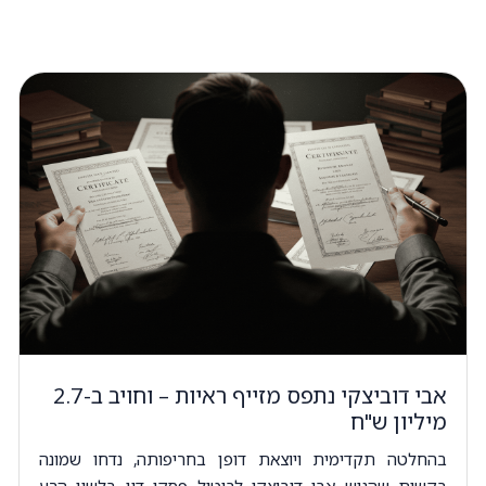
אבי דוביצקי נתפס מזייף ראיות – וחויב ב-2.7
מיליון ש"ח
בהחלטה תקדימית ויוצאת דופן בחריפותה, נדחו שמונה
בקשות שהגיש אבי דוביצקי לביטול פסקי דין בלשון הרע