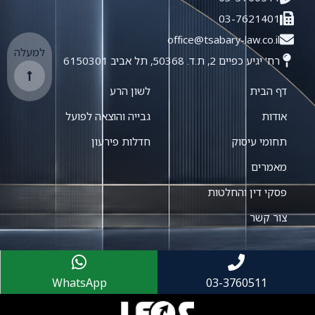
03-7621401
office@tsabary-law.co.il
למעלה
רח' יגיע כפיים 2, ת.ד. 50368, תל אביב 6150301
דף הבית
לשון הרע
אודות
גבייה והוצאה לפועל
תחומי עיסוק
חדלות פירעון
מאמרים
פסקי דין והחלטות
צור קשר
WhatsApp
03-3760511