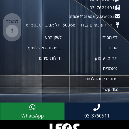
03-7621401
office@tsabary-law.co.il
למעלה
רח' יגיע כפיים 2, ת.ד. 50368, תל אביב 6150301
דף הבית
לשון הרע
אודות
גבייה והוצאה לפועל
תחומי עיסוק
חדלות פירעון
מאמרים
פסקי דין והחלטות
צור קשר
WhatsApp
03-3760511