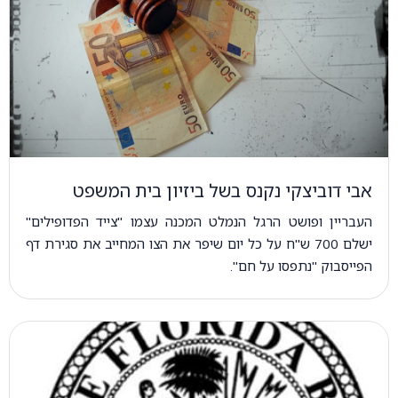
אבי דוביצקי נקנס בשל ביזיון בית המשפט
העבריין ופושט הרגל הנמלט המכנה עצמו "צייד הפדופילים"
ישלם 700 ש"ח על כל יום שיפר את הצו המחייב את סגירת דף
הפייסבוק "נתפסו על חם".