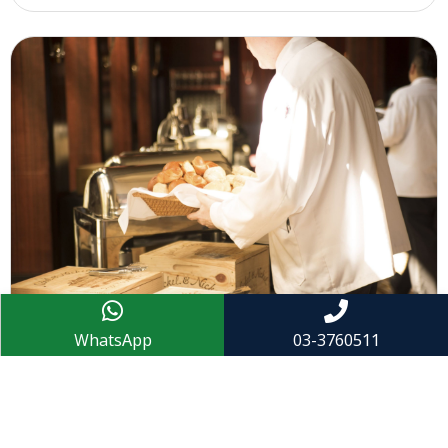
WhatsApp
03-3760511
עוקץ המיזם הקולינארי: בית המשפט הורה לשף
להשיב למשקיע שהונה את כספו
בית משפט השלום בחדרה חייב שף מאזור השרון להשיב ללקוח
המשרד 80,000 ש"ח, אחרי שהתברר כי הכספים – שהיו אמורים