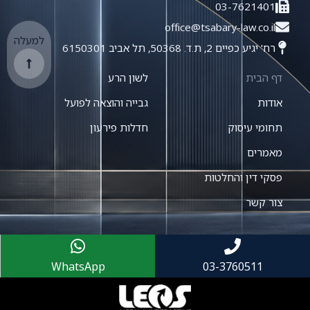
03-7621401
office@tsabary-law.co.il
למעלה
רח' יגיע כפיים 2, ת.ד. 50368, תל אביב 6150301
דף הבית
לשון הרע
אודות
גבייה והוצאה לפועל
תחומי עיסוק
חדלות פירעון
מאמרים
פסקי דין והחלטות
צור קשר
WhatsApp
03-3760511