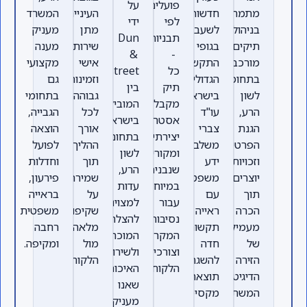
פועלים
על
מתמחים
חדשות
העיניים,
המשרד
לפי
ידי
בניהול
לשעבר
מתן
מעניק
תבניות
Dun
תיקים
בגופי
שירות
מענה
&
-
מורכבים
התקשורת
אישי
מקצועי
כל
Bradstreet
בתחומי
הגדולים
וזמינות
גם
תיק
בין
לשון
בישראל,
גבוהה
בתחומי
מקבל
המובילים
הרע,
עו"ד
לכל
הגבייה,
אסטרטגיה
בישראל
הגנת
צברי
אורך
הוצאה
יצירתית
בתחום
הפרטיות
משלב
ההליך,
לפועל
ומקורית
לשון
וזכויות
ידע
תוך
וחדלות
שנבנית
הרע,
יוצרים,
משפטי
שמירה
פירעון,
במיוחד
עדות
תוך
עם
על
בראייה
עבור
למצוינות,
הכרה
ראייה
שקיפות
משפטית
נסיבות
להצלחות
מעמיקה
תקשורתית
מלאה
רחבה
המקרה
המוכחות
של
חדה
מול
ומקיפה.
וצורכי
ולשירות
הזירה
להשגת
הלקוח.
הלקוח.
האיכותי
הדיגיטלית
תוצאה
שאנו
המשתנה.
מקסימלית.
מעניקים.