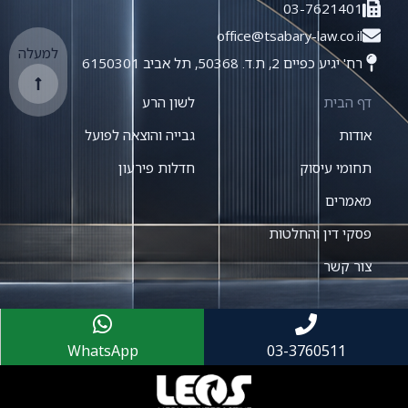
03-7621401
office@tsabary-law.co.il
למעלה
רח' יגיע כפיים 2, ת.ד. 50368, תל אביב 6150301
דף הבית
לשון הרע
אודות
גבייה והוצאה לפועל
תחומי עיסוק
חדלות פירעון
מאמרים
פסקי דין והחלטות
צור קשר
WhatsApp
03-3760511