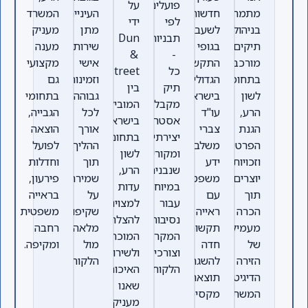
פועלים
על
מתמחים
חדשות
העיניים,
המשרד
לפי
ידי
בניהול
לשעבר
מתן
מעניק
תבניות
Dun
תיקים
בגופי
שירות
מענה
&
-
מורכבים
התקשורת
אישי
מקצועי
כל
Bradstreet
בתחומי
הגדולים
וזמינות
גם
תיק
בין
לשון
בישראל,
גבוהה
בתחומי
מקבל
המובילים
הרע,
עו"ד
לכל
הגבייה,
אסטרטגיה
בישראל
הגנת
צברי
אורך
הוצאה
יצירתית
בתחום
הפרטיות
משלב
ההליך,
לפועל
ומקורית
לשון
וזכויות
ידע
תוך
וחדלות
שנבנית
הרע,
יוצרים,
משפטי
שמירה
פירעון,
במיוחד
עדות
תוך
עם
על
בראייה
עבור
למצוינות,
הכרה
ראייה
שקיפות
משפטית
נסיבות
להצלחות
מעמיקה
תקשורתית
מלאה
רחבה
המקרה
המוכחות
של
חדה
מול
ומקיפה.
וצורכי
ולשירות
הזירה
להשגת
הלקוח.
הלקוח.
האיכותי
הדיגיטלית
תוצאה
שאנו
המשתנה.
מקסימלית.
מעניקים.