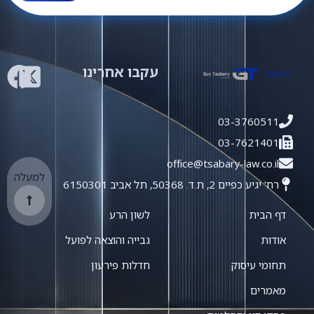
עקבו אחרינו
03-3760511
03-7621401
office@tsabary-law.co.il
למעלה
רח' יגיע כפיים 2, ת.ד. 50368, תל אביב 6150301
דף הבית
לשון הרע
אודות
גבייה והוצאה לפועל
תחומי עיסוק
חדלות פירעון
מאמרים