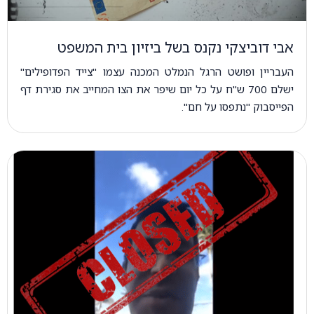
אבי דוביצקי נקנס בשל ביזיון בית המשפט
העבריין ופושט הרגל הנמלט המכנה עצמו "צייד הפדופילים"
ישלם 700 ש"ח על כל יום שיפר את הצו המחייב את סגירת דף
הפייסבוק "נתפסו על חם".